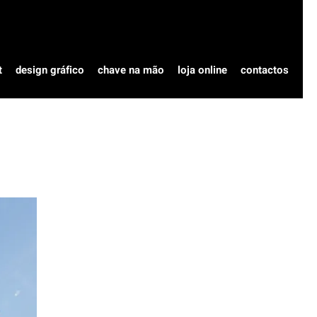
t
design gráfico
chave na mão
loja online
contactos