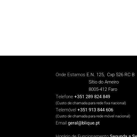
Onde Estamos
E.N. 125, Cxp 526 RC B
Sítio do Arneiro
8005-412 Faro
Telefone
+351 289 824 849
(Custo de chamada para rede fix
a n
aciona
l)
Telemóvel
+351 913 844 606
(Cus
to de chamada para rede móvel nacional)
Email
geral@blique.pt
H
orário de Funcionamento
Segunda a Se