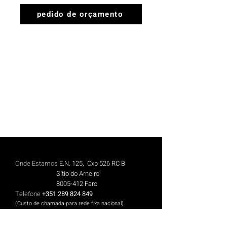
pedido de orçamento
Onde Estamos
E.N. 125, Cxp 526 RC B
Sítio do Arneiro
8005-412
Faro
Telefone
+351 289 824 849
(Custo de chamada para rede fix
a n
aciona
l)
Telemóvel
+351 913 844 606
(Cus
to de chamada para rede móvel nacional)