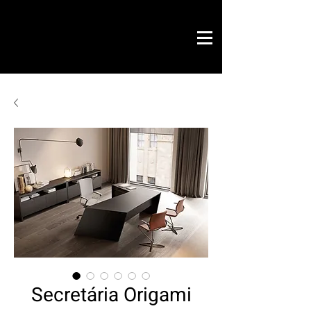
Savoir by Philippe
office & contract
design gráfico
chave na mão
loja online
contactos
Secretária Origami