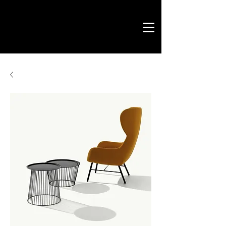
Savoir by Philippe
office & contract
design gráfico
chave na mão
loja online
contactos