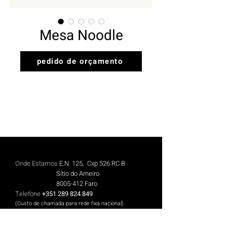
Mesa Noodle
pedido de orçamento
Onde Estamos
E.N. 125, Cxp 526 RC B
Sítio do Arneiro
8005-412
Faro
Telefone
+351 289 824 849
(Custo de chamada para rede fix
a n
aciona
l)
Telemóvel
+351 913 844 606
(Cus
to de chamada para rede móvel nacional)