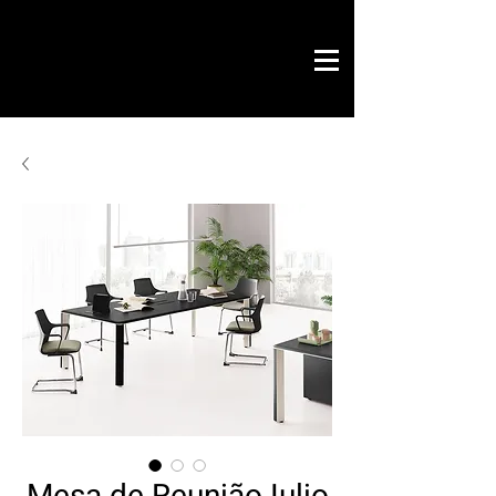
Savoir by Philippe
office & contract
design gráfico
chave na mão
loja online
contactos