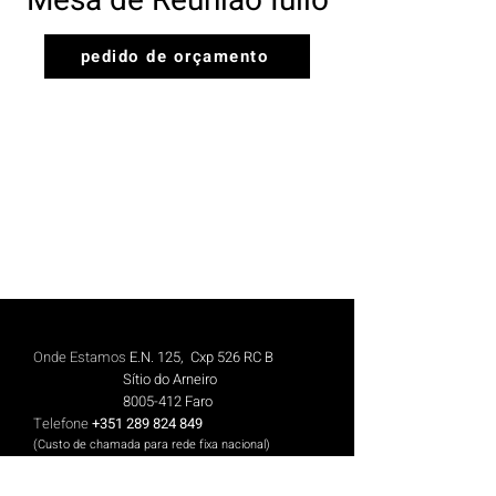
Mesa de Reunião Iulio
pedido de orçamento
Onde Estamos
E.N. 125, Cxp 526 RC B
Sítio do Arneiro
8005-412
Faro
Telefone
+351 289 824 849
(Custo de chamada para rede fix
a n
aciona
l)
Telemóvel
+351 913 844 606
(Cus
to de chamada para rede móvel nacional)