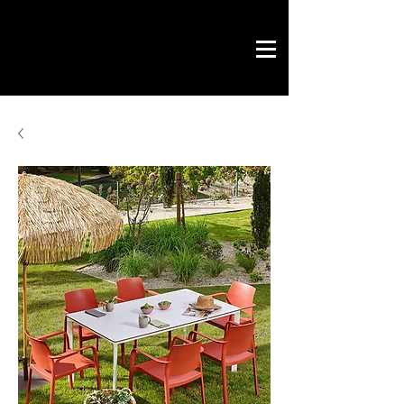
Savoir by Philippe
office & contract
design gráfico
chave na mão
loja online
contactos