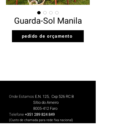
Guarda-Sol Manila
pedido de orçamento
Onde Estamos
E.N. 125, Cxp 526 RC B
Sítio do Arneiro
8005-412
Faro
Telefone
+351 289 824 849
(Custo de chamada para rede fix
a n
aciona
l)
Telemóvel
+351 913 844 606
(Cus
to de chamada para rede móvel nacional)