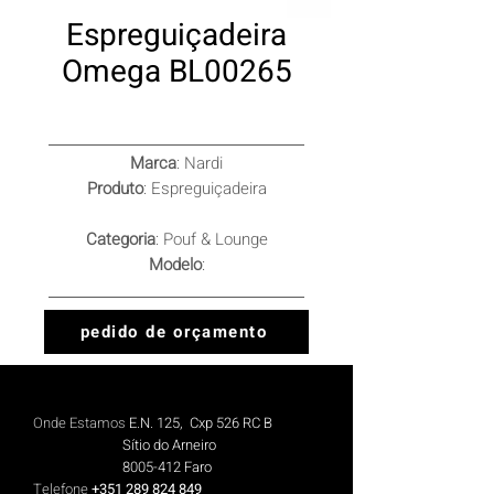
Espreguiçadeira
Omega BL00265
Marca
: Nardi
Produto
: Espreguiçadeira
Categoria
: Pouf & Lounge
Modelo
:
pedido de orçamento
Onde Estamos
E.N. 125, Cxp 526 RC B
Sítio do Arneiro
8005-412
Faro
Telefone
+351 289 824 849