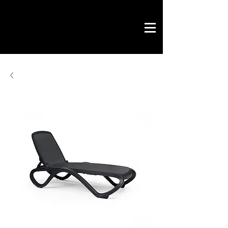
Savoir by Philippe
office & contract
design gráfico
chave na mão
loja online
contactos