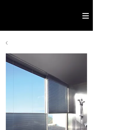
Savoir by Philippe
office & contract
design gráfico
chave na mão
loja online
contactos