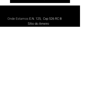
Onde Estamos
E.N. 125, Cxp 526 RC B
Sítio do Arneiro
8005-412
Faro
Telefone
+351 289 824 849
(Custo de chamada para rede fix
a n
aciona
l)
Telemóvel
+351 913 844 606
(Cus
to de chamada para rede móvel nacional)
Email
geral@blique.pt
H
orário de Funcionamento
Segunda a Sexta:
9h às 13h e 14h30 às 18h30
Política de Privacidade
|
Política de Cookies