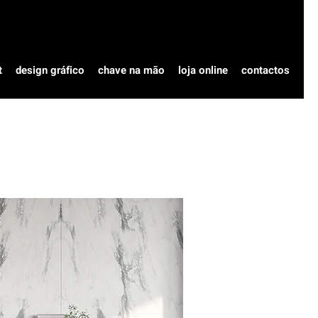
t
design gráfico
chave na mão
loja online
contactos