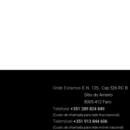
Onde Estamos
E.N. 125, Cxp 526 RC B
Sítio do Arneiro
8005-412 Faro
Telefone
+351 289 824 849
(Custo de chamada para rede fix
a n
aciona
l)
Telemóvel
+351 913 844 606
(Cus
to de chamada para rede móvel nacional)