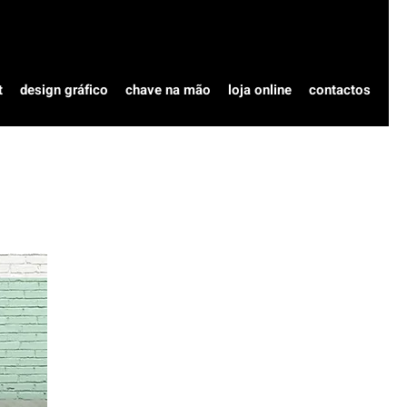
t
design gráfico
chave na mão
loja online
contactos