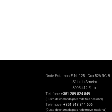
Onde Estamos
E.N. 125, Cxp 526 RC B
Sítio do Arneiro
8005-412 Faro
Telefone
+351 289 824 849
(Custo de chamada para rede fix
a n
aciona
l)
Telemóvel
+351 913 844 606
(Cus
to de chamada para rede móvel nacional)