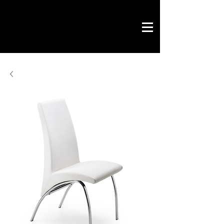
Savoir by Philippe
office & contract
design gráfico
chave na mão
loja online
contactos