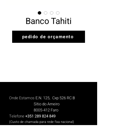
Banco Tahiti
pedido de orçamento
Onde Estamos
E.N. 125, Cxp 526 RC B
Sítio do Arneiro
8005-412
Faro
Telefone
+351 289 824 849
(Custo de chamada para rede fix
a n
aciona
l)
Telemóvel
+351 913 844 606
(Cus
to de chamada para rede móvel nacional)