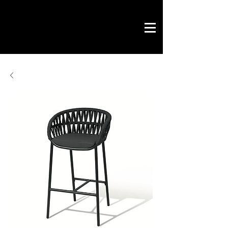
Savoir by Philippe
office & contract
design gráfico
chave na mão
loja online
contactos