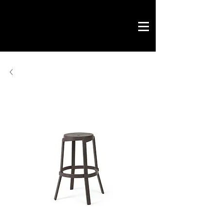
Savoir by Philippe
office & contract
design gráfico
chave na mão
loja online
contactos