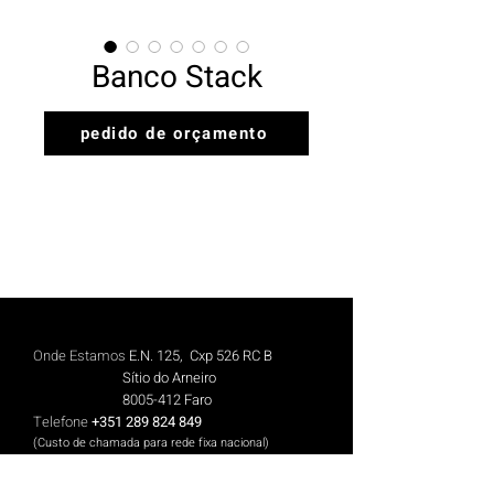
Banco Stack
pedido de orçamento
Onde Estamos
E.N. 125, Cxp 526 RC B
Sítio do Arneiro
8005-412
Faro
Telefone
+351 289 824 849
(Custo de chamada para rede fix
a n
aciona
l)
Telemóvel
+351 913 844 606
(Cus
to de chamada para rede móvel nacional)