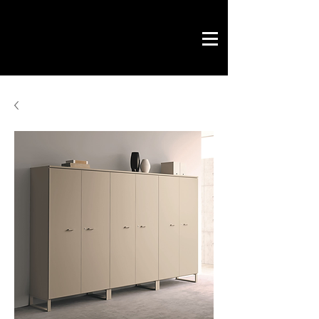
Savoir by Philippe
office & contract
design gráfico
chave na mão
loja online
contactos