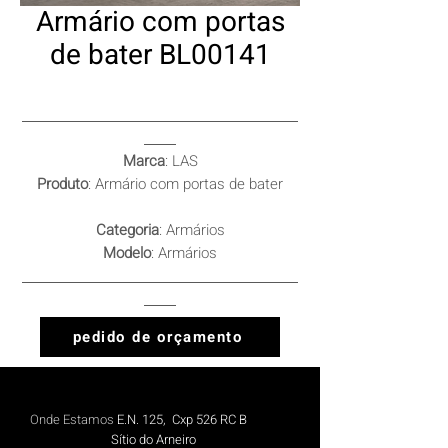
Armário com portas
de bater BL00141
Marca
: LAS
Produto
: Armário com portas de bater
Categoria
: Armários
Modelo
: Armários
pedido de orçamento
Onde Estamos
E.N. 125, Cxp 526 RC B
Sítio do Arneiro