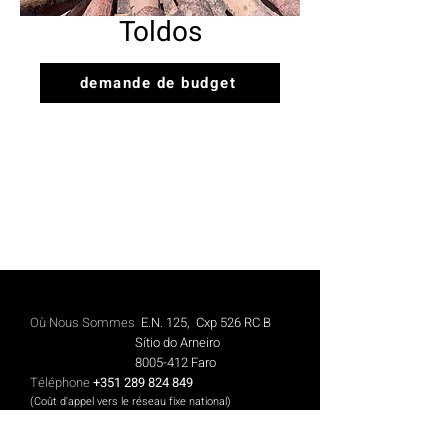
Toldos
demande de budget
Où Nous Sommes
E.N. 125, Cxp 526 RC B
Sítio do Arneiro
8005-412
Faro
Téléphone
+351 289 824 849
(Coût d'appel vers le réseau fixe national)
Mobile
+351 913 844 606
(Coût des appels vers le réseau mobile national)