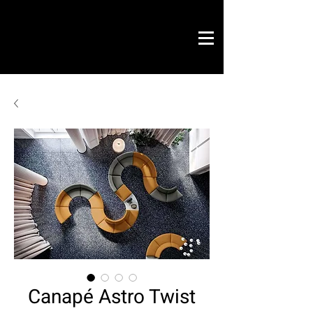
Novo Link
office & contract
design graphique
projets prêts
Novo Link
contacts
merci
Canapé Astro Twist