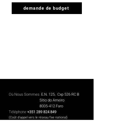
demande de budget
Où Nous Sommes
E.N. 125, Cxp 526 RC B
Sítio do Arneiro
8005-412
Faro
Téléphone
+351 289 824 849
(Coût d'appel vers le réseau fixe national)
Mobile
+351 913 844 606
(Coût des appels vers le réseau mobile national)