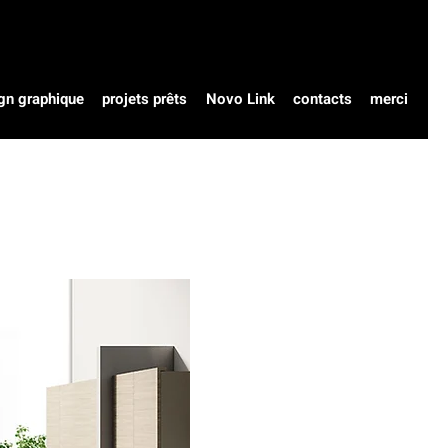
gn graphique
projets prêts
Novo Link
contacts
merci