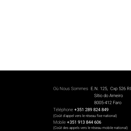
Où Nous Sommes
E.N. 125, Cxp 526 R
Sítio do Arneiro
8005-412 Faro
Téléphone
+351 289 824 849
(Coût d'appel vers le réseau fixe national)
Mobile
+351 913 844 606
(Coût des appels vers le réseau mobile national)