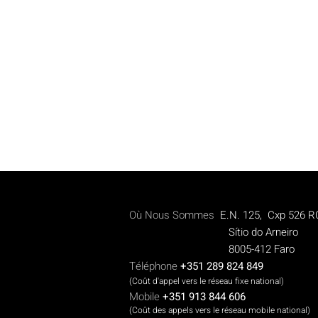
Où Nous Sommes
E.N. 125, Cxp 526 R
Sítio do Arneiro
8005-412 Faro
Téléphone
+351 289 824 849
(Coût d'appel vers le réseau fixe national)
Mobile
+351 913 844 606
(Coût des appels vers le réseau mobile national)