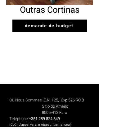
Outras Cortinas
demande de budget
Où Nous Sommes
E.N. 125, Cxp 526 RC B
Sítio do Arneiro
8005-412
Faro
Téléphone
+351 289 824 849
(Coût d'appel vers le réseau fixe national)
Mobile
+351 913 844 606
(Coût des appels vers le réseau mobile national)