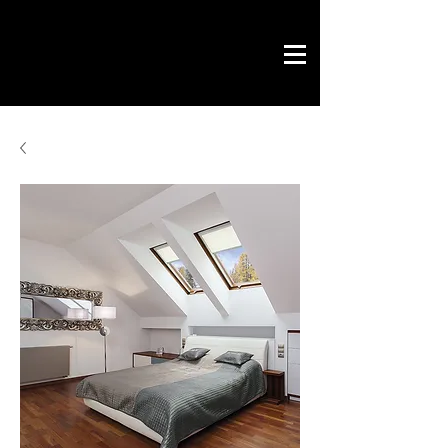
Novo Link
office & contract
design graphique
projets prêts
Novo Link
contacts
merci