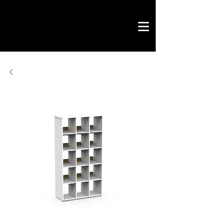
Novo Link
office & contract
design graphique
projets prêts
Novo Link
contacts
merci