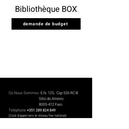
Bibliothèque BOX
demande de budget
Où Nous Sommes
E.N. 125, Cxp 526 RC B
Sítio do Arneiro
8005-412
Faro
Téléphone
+351 289 824 849
(Coût d'appel vers le réseau fixe national)
Mobile
+351 913 844 606
(Coût des appels vers le réseau mobile national)