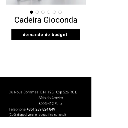
Cadeira Gioconda
demande de budget
Où Nous Sommes
E.N. 125, Cxp 526 RC B
Sítio do Arneiro
8005-412
Faro
Téléphone
+351 289 824 849
(Coût d'appel vers le réseau fixe national)
Mobile
+351 913 844 606
(Coût des appels vers le réseau mobile national)