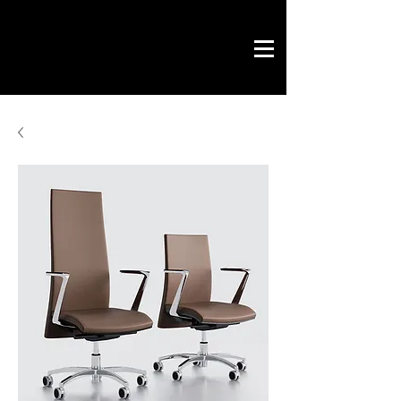
Novo Link
office & contract
design graphique
projets prêts
Novo Link
contacts
merci