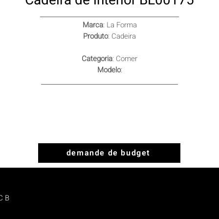
Cadeira de interior BL00175
Marca
: La Forma
Produto
: Cadeira
Categoria
: Comer
Modelo
:
demande de budget
C B