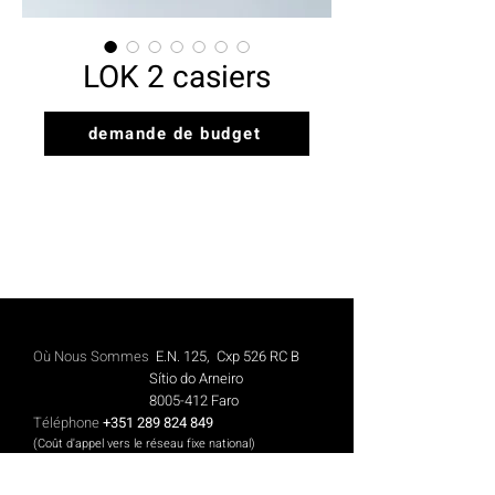
LOK 2 casiers
demande de budget
Où Nous Sommes
E.N. 125, Cxp 526 RC B
Sítio do Arneiro
8005-412
Faro
Téléphone
+351 289 824 849
(Coût d'appel vers le réseau fixe national)
Mobile
+351 913 844 606
(Coût des appels vers le réseau mobile national)