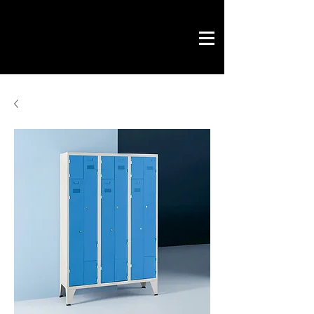
Novo Link
office & contract
design graphique
projets prêts
Novo Link
contacts
merci