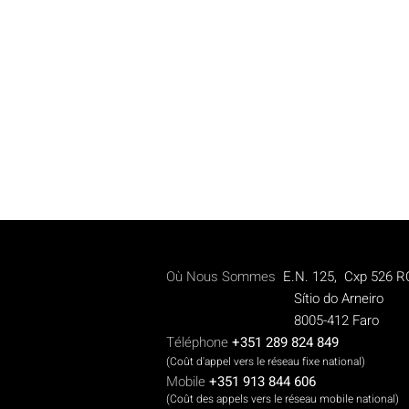
Où Nous Sommes
E.N. 125, Cxp 526 R
Sítio do Arneiro
8005-412 Faro
Téléphone
+351 289 824 849
(Coût d'appel vers le réseau fixe national)
Mobile
+351 913 844 606
(Coût des appels vers le réseau mobile national)